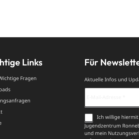
htige Links
Für Newslett
Wichtige Fragen
Aktuelle Infos und Upda
oads
ungsanfragen
t
Ich willige hiermit
e
Jugendzentrum Ronnebu
und mein Nutzungsverha