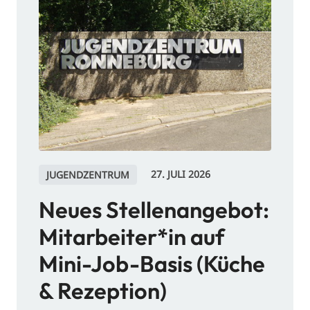
27. JULI 2026
JUGENDZENTRUM
JUGE
Neues Stellenangebot:
Blü
Mitarbeiter*in auf
Jug
Mini-Job-Basis (Küche
Ron
& Rezeption)