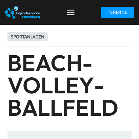
TERMINE
SPORTANLAGEN
BEACH­
VOLLEY­
BALL­FELD