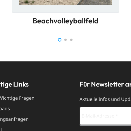
Beach­volley­ball­feld
tige Links
Für Newsletter 
Wichtige Fragen
Aktuelle Infos und Upda
oads
ungsanfragen
t